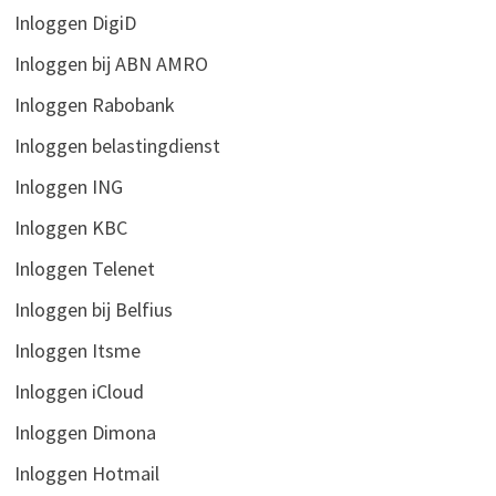
Inloggen DigiD
Inloggen bij ABN AMRO
Inloggen Rabobank
Inloggen belastingdienst
Inloggen ING
Inloggen KBC
Inloggen Telenet
Inloggen bij Belfius
Inloggen Itsme
Inloggen iCloud
Inloggen Dimona
Inloggen Hotmail