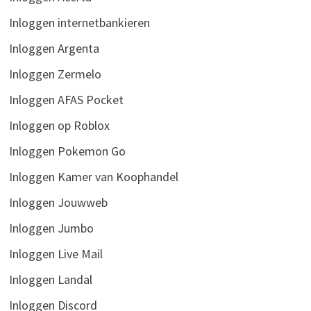
Inloggen internetbankieren
Inloggen Argenta
Inloggen Zermelo
Inloggen AFAS Pocket
Inloggen op Roblox
Inloggen Pokemon Go
Inloggen Kamer van Koophandel
Inloggen Jouwweb
Inloggen Jumbo
Inloggen Live Mail
Inloggen Landal
Inloggen Discord