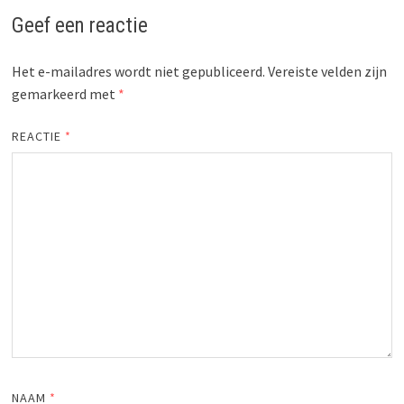
Geef een reactie
Het e-mailadres wordt niet gepubliceerd.
Vereiste velden zijn
gemarkeerd met
*
REACTIE
*
NAAM
*