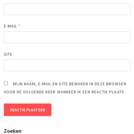
E-MAIL
*
SITE
MIJN NAAM, E-MAIL EN SITE BEWAREN IN DEZE BROWSER
VOOR DE VOLGENDE KEER WANNEER IK EEN REACTIE PLAATS.
ALTERNATIVE:
Zoeken