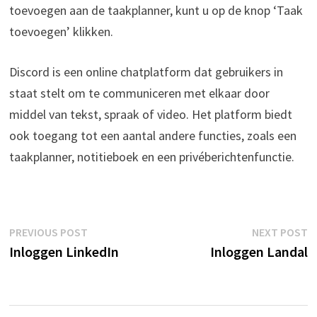
toevoegen aan de taakplanner, kunt u op de knop ‘Taak
toevoegen’ klikken.
Discord is een online chatplatform dat gebruikers in
staat stelt om te communiceren met elkaar door
middel van tekst, spraak of video. Het platform biedt
ook toegang tot een aantal andere functies, zoals een
taakplanner, notitieboek en een privéberichtenfunctie.
Berichtnavigatie
Previous
N
PREVIOUS POST
NEXT POST
post:
p
Inloggen LinkedIn
Inloggen Landal