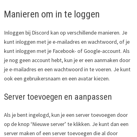
Manieren om in te loggen
Inloggen bij Discord kan op verschillende manieren. Je
kunt inloggen met je e-mailadres en wachtwoord, of je
kunt inloggen met je Facebook- of Google-account. Als
je nog geen account hebt, kun je er een aanmaken door
je e-mailadres en een wachtwoord in te voeren. Je kunt
ook een gebruikersnaam en een avatar kiezen.
Server toevoegen en aanpassen
Als je bent ingelogd, kun je een server toevoegen door
op de knop ‘Nieuwe server’ te klikken. Je kunt dan een
server maken of een server toevoegen die al door