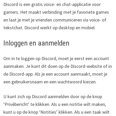
Discord is een gratis voice- en chat-applicatie voor
gamers. Het maakt verbinding met je favoriete games
en laat je met je vrienden communiceren via voice- of
tekstchat. Discord werkt op desktop en mobiel.
Inloggen en aanmelden
Om in te loggen op Discord, moet je eerst een account
aanmaken. Je kunt dit doen op de Discord-website of in
de Discord-app. Als je een account aanmaakt, moet je
een gebruikersnaam en een wachtwoord kiezen.
U kunt zich op Discord aanmelden door op de knop
‘Privébericht’ te klikken. Als u een notitie wilt maken,
kunt u op de knop ‘Notities’ klikken. Als u een taak wilt