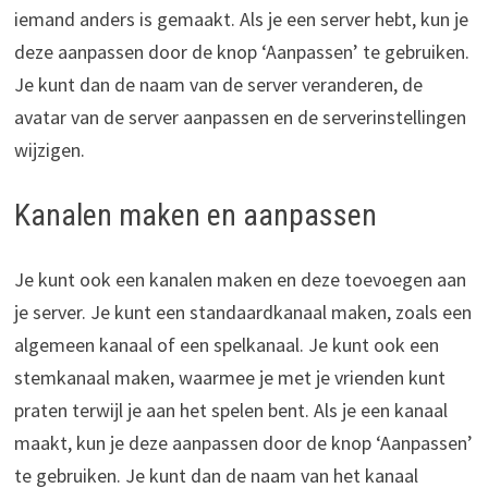
iemand anders is gemaakt. Als je een server hebt, kun je
deze aanpassen door de knop ‘Aanpassen’ te gebruiken.
Je kunt dan de naam van de server veranderen, de
avatar van de server aanpassen en de serverinstellingen
wijzigen.
Kanalen maken en aanpassen
Je kunt ook een kanalen maken en deze toevoegen aan
je server. Je kunt een standaardkanaal maken, zoals een
algemeen kanaal of een spelkanaal. Je kunt ook een
stemkanaal maken, waarmee je met je vrienden kunt
praten terwijl je aan het spelen bent. Als je een kanaal
maakt, kun je deze aanpassen door de knop ‘Aanpassen’
te gebruiken. Je kunt dan de naam van het kanaal