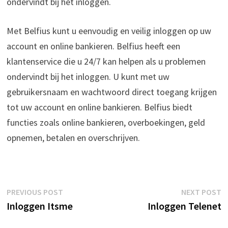
ondervindt bij het inloggen.
Met Belfius kunt u eenvoudig en veilig inloggen op uw
account en online bankieren. Belfius heeft een
klantenservice die u 24/7 kan helpen als u problemen
ondervindt bij het inloggen. U kunt met uw
gebruikersnaam en wachtwoord direct toegang krijgen
tot uw account en online bankieren. Belfius biedt
functies zoals online bankieren, overboekingen, geld
opnemen, betalen en overschrijven.
Berichtnavigatie
Previous
N
PREVIOUS POST
NEXT POST
post:
p
Inloggen Itsme
Inloggen Telenet