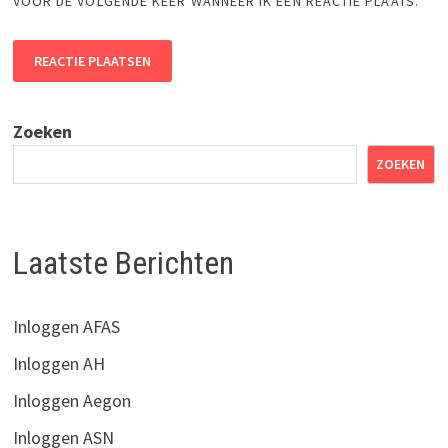
VOOR DE VOLGENDE KEER WANNEER IK EEN REACTIE PLAATS.
ALTERNATIVE:
Zoeken
ZOEKEN
Laatste Berichten
Inloggen AFAS
Inloggen AH
Inloggen Aegon
Inloggen ASN